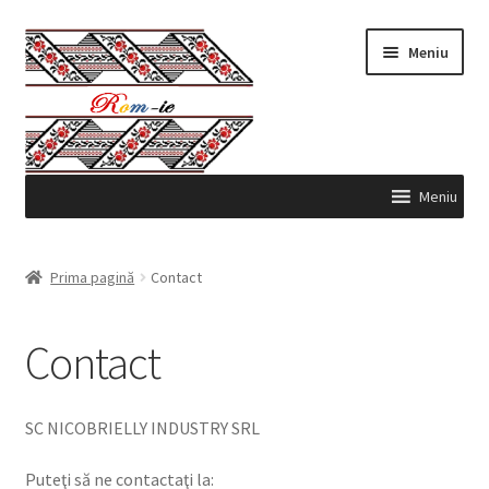
Sari
Sari
Meniu
la
la
navigare
conținut
Meniu
Produse
Prima pagină
Contact
Contul meu
Contact
Comenzi
Coş
SC NICOBRIELLY INDUSTRY SRL
Puteţi să ne contactaţi la: