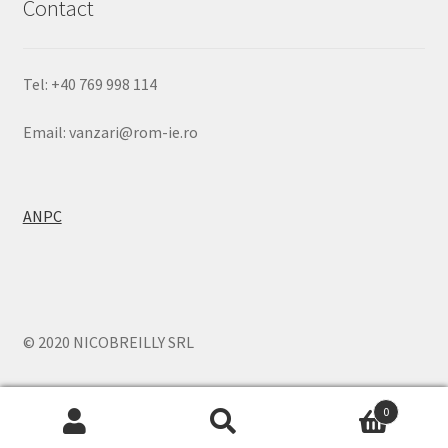
Contact
Tel: +40 769 998 114
Email: vanzari@rom-ie.ro
ANPC
© 2020 NICOBREILLY SRL
0
Caută
Caută