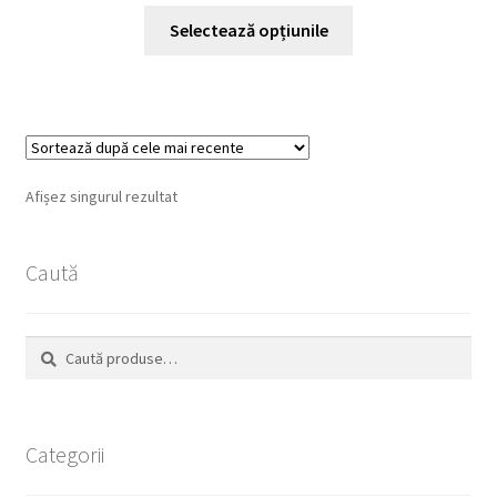
Acest
Selectează opțiunile
produs
are
mai
multe
variații.
Opțiunile
Afișez singurul rezultat
pot
fi
alese
Caută
în
pagina
Caută
Caută
produsului.
după:
Categorii