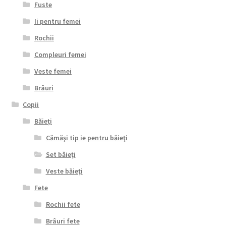
Fuste
Ii pentru femei
Rochii
Compleuri femei
Veste femei
Brâuri
Copii
Băieţi
Cămăşi tip ie pentru băieţi
Set băieţi
Veste băieţi
Fete
Rochii fete
Brâuri fete