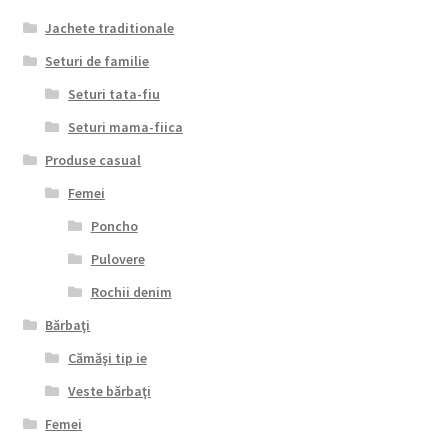
Jachete traditionale
Seturi de familie
Seturi tata-fiu
Seturi mama-fiica
Produse casual
Femei
Poncho
Pulovere
Rochii denim
Bărbaţi
Cămăşi tip ie
Veste bărbaţi
Femei