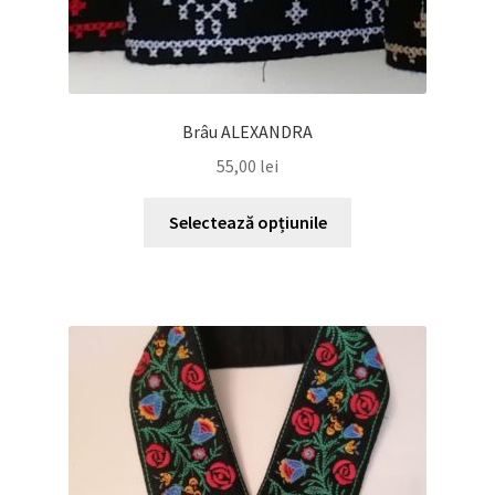
Brâu ALEXANDRA
55,00
lei
Acest
Selectează opțiunile
produs
are
mai
multe
variații.
Opțiunile
pot
fi
alese
în