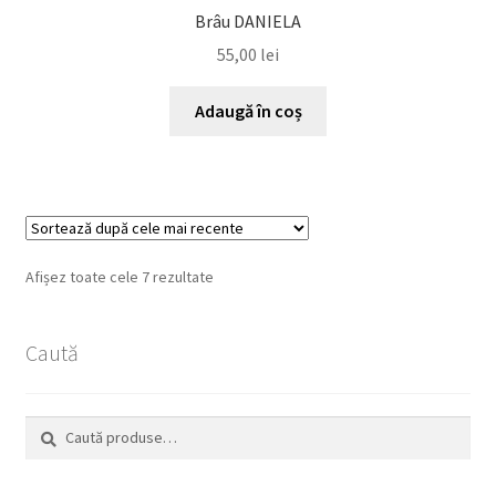
Brâu DANIELA
55,00
lei
Adaugă în coș
Sortat
Afișez toate cele 7 rezultate
după
cele
Caută
mai
recente
Caută
Caută
după: