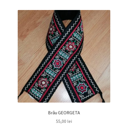
după
cele
mai
recente
Brâu GEORGETA
55,00
lei