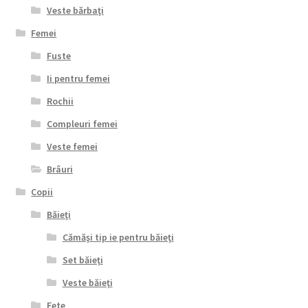
Veste bărbaţi
Femei
Fuste
Ii pentru femei
Rochii
Compleuri femei
Veste femei
Brâuri
Copii
Băieţi
Cămăşi tip ie pentru băieţi
Set băieţi
Veste băieţi
Fete