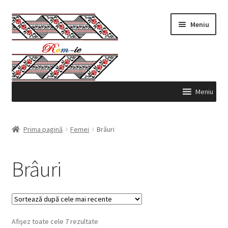
Sari
Sari
Meniu
la
la
navigare
conținut
Meniu
Produse
Prima pagină
Femei
Brâuri
Contul meu
Brâuri
Comenzi
Coş
Sortat
Afișez toate cele 7 rezultate