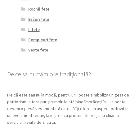
Rochii fete
Brâuri fete
Ii fete
Compleuri fete
Veste fete
De ce să purtăm o ie tradiţională?
Fie că este sau nu la modă, pentru unii poate simboliza un gest de
patriotism, altora pur şi simplu le stă bine îmbrăcaţi în ii. Ia poate
deveni o piesă vestimentară care să îţi ofere un aspect potrivit la
un eveniment festiv, la ieşirea cu prietenii în oraş sau chiar la
serviciu în viaţa de zi cu zi.