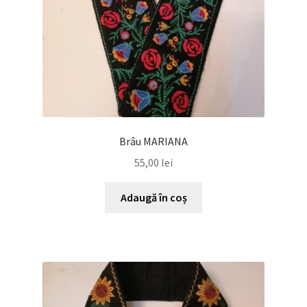
pagina
produsului.
Brâu MARIANA
55,00
lei
Adaugă în coș