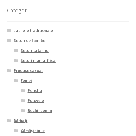
Categorii
Jachete traditionale
Seturi de familie
Seturi tata-fiu
Seturi mama-fiica
Produse casual
Femei
Poncho
Pulovere
Rochii denim
Bărbaţi
Cămăşi tip ie