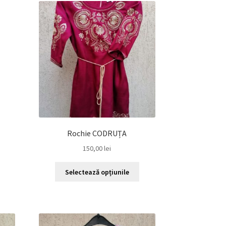
Rochie CODRUȚA
150,00
lei
Acest
Selectează opțiunile
produs
are
mai
multe
variații.