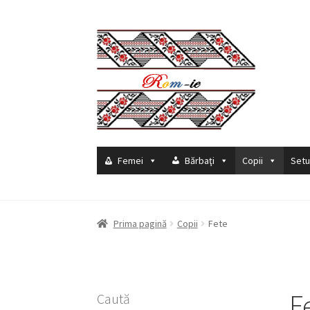
Sari
Sari
la
la
navigare
conținut
Femei
Bărbaţi
Copii
Setu
Prima pagină
Copii
Fete
F
Caută