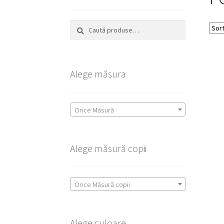
Caută
Caută
după:
Alege măsura
Orice Măsură
Alege măsură copii
Orice Măsură copii
Alege culoare