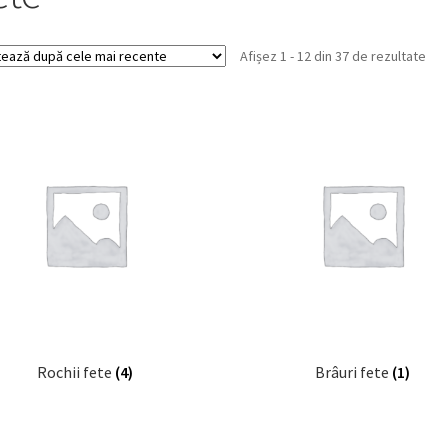
Sor
Afișez 1 - 12 din 37 de rezultate
dup
cel
mai
rec
Rochii fete
(4)
Brâuri fete
(1)