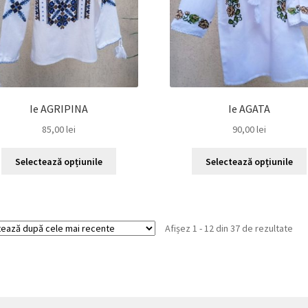
alese
în
pagina
produsului.
Ie AGRIPINA
Ie AGATA
85,00
lei
90,00
lei
Acest
Selectează opțiunile
Selectează opțiunile
produs
are
mai
multe
Sor
Afișez 1 - 12 din 37 de rezultate
variații.
dup
Opțiunile
cel
pot
mai
fi
rec
alese
în