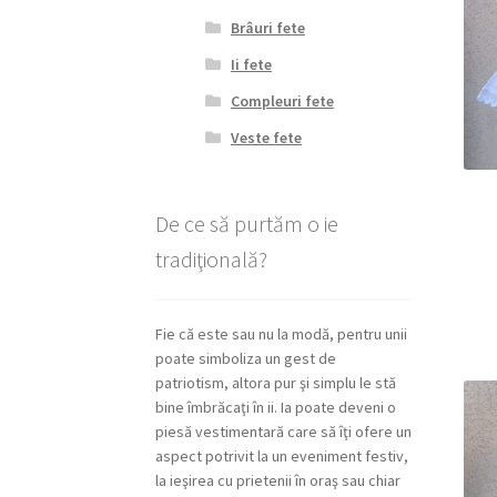
Brâuri fete
Ii fete
Compleuri fete
Veste fete
De ce să purtăm o ie
tradiţională?
Fie că este sau nu la modă, pentru unii
poate simboliza un gest de
patriotism, altora pur şi simplu le stă
bine îmbrăcaţi în ii. Ia poate deveni o
piesă vestimentară care să îţi ofere un
aspect potrivit la un eveniment festiv,
la ieşirea cu prietenii în oraş sau chiar