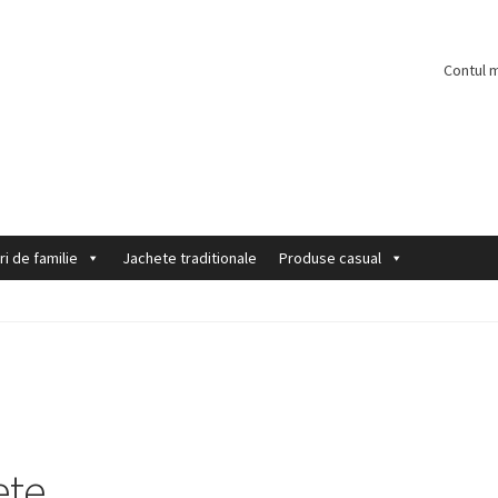
Contul 
ri de familie
Jachete traditionale
Produse casual
ete