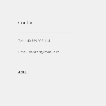
pagina
produsului.
Contact
Tel: +40 769 998 114
Email: vanzari@rom-ie.ro
ANPC