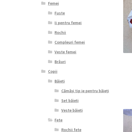
Femei
Fuste
Ii pentru femei
Rochii
Compleuri femei
Veste femei
Brâuri
Copii
Băieţi
Cămăşi tip ie pentru băieţi
Set băieţi
Veste băieţi
Fete
Rochii fete