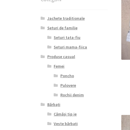
Jachete traditionale
Seturi de familie
Seturi tata-fiu
Seturi mama-fiica
Produse casual
Femei
Poncho
Pulovere
Rochii denim
Bărbaţi
Cămăşi tip ie
Veste bărbaţi