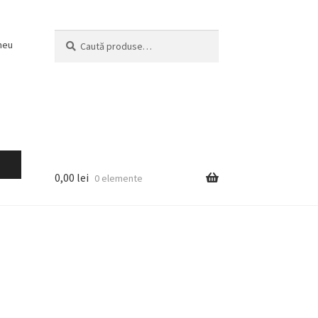
Caută
Caută
meu
după:
0,00
lei
0 elemente