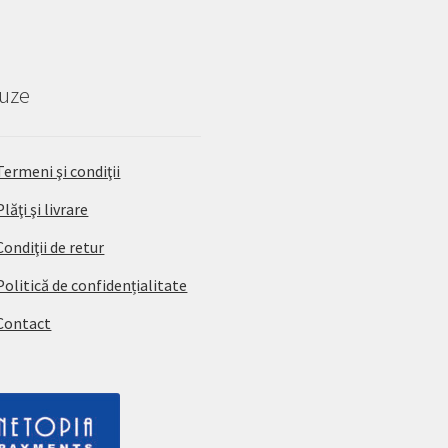
pagina
produsului.
uze
Termeni şi condiţii
Plăţi şi livrare
Condiţii de retur
Politică de confidențialitate
Contact