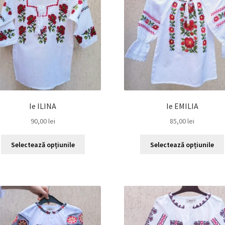
pot
fi
alese
în
pagina
produsului.
Ie ILINA
Ie EMILIA
90,00
lei
85,00
lei
Acest
Selectează opțiunile
Selectează opțiunile
produs
are
mai
multe
variații.
Opțiunile
pot