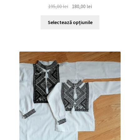
Prețul
Prețul
195,00
lei
180,00
lei
inițial
curent
Acest
a
este:
Selectează opțiunile
produs
fost:
180,00 lei.
are
195,00 lei.
mai
multe
variații.
Opțiunile
pot
fi
alese
în
pagina
produsului.