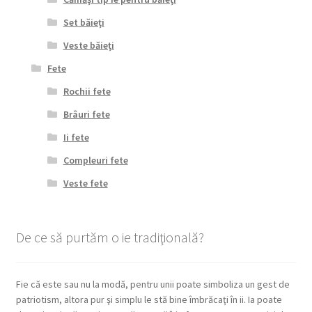
Set băieţi
Veste băieţi
Fete
Rochii fete
Brâuri fete
Ii fete
Compleuri fete
Veste fete
De ce să purtăm o ie tradiţională?
Fie că este sau nu la modă, pentru unii poate simboliza un gest de
patriotism, altora pur şi simplu le stă bine îmbrăcaţi în ii. Ia poate