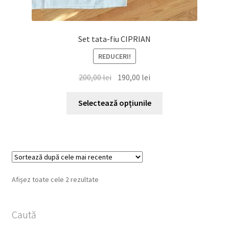
Set tata-fiu CIPRIAN
REDUCERI!
Prețul
Prețul
200,00
lei
190,00
lei
inițial
curent
Acest
a
este:
Selectează opțiunile
produs
fost:
190,00 lei.
are
200,00 lei.
mai
multe
variații.
Opțiunile
Sortat
Afișez toate cele 2 rezultate
pot
după
fi
cele
alese
Caută
mai
recente
în