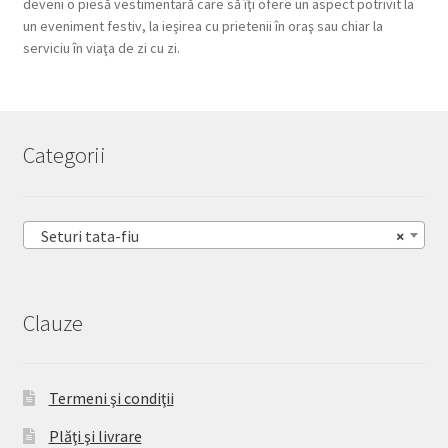
deveni o piesă vestimentară care să îţi ofere un aspect potrivit la
un eveniment festiv, la ieşirea cu prietenii în oraş sau chiar la
serviciu în viaţa de zi cu zi.
Categorii
Seturi tata-fiu
×
Clauze
Termeni şi condiţii
Plăţi şi livrare