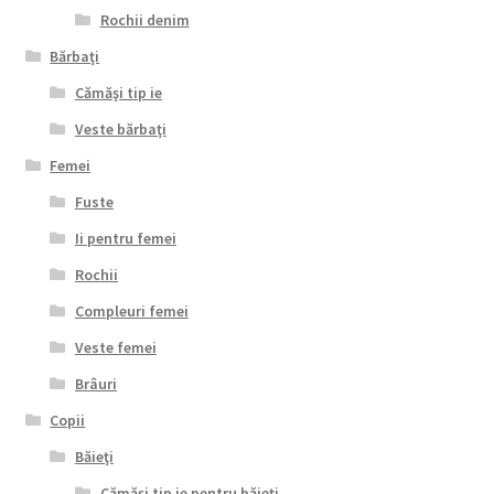
Rochii denim
Bărbaţi
Cămăşi tip ie
Veste bărbaţi
Femei
Fuste
Ii pentru femei
Rochii
Compleuri femei
Veste femei
Brâuri
Copii
Băieţi
Cămăşi tip ie pentru băieţi