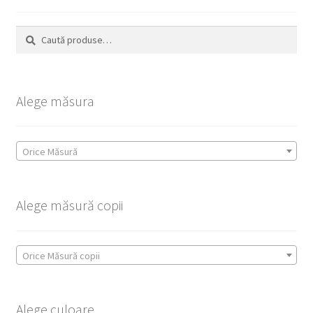
Caută
Caută
după:
Alege măsura
Orice Măsură
Alege măsură copii
Orice Măsură copii
Alege culoare