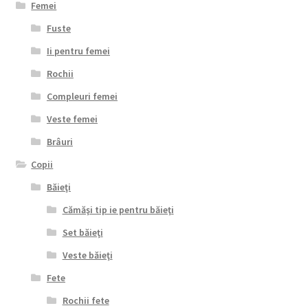
Femei
Fuste
Ii pentru femei
Rochii
Compleuri femei
Veste femei
Brâuri
Copii
Băieţi
Cămăşi tip ie pentru băieţi
Set băieţi
Veste băieţi
Fete
Rochii fete