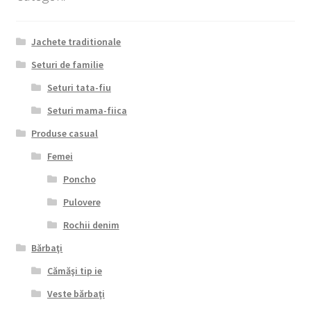
Jachete traditionale
Seturi de familie
Seturi tata-fiu
Seturi mama-fiica
Produse casual
Femei
Poncho
Pulovere
Rochii denim
Bărbaţi
Cămăşi tip ie
Veste bărbaţi