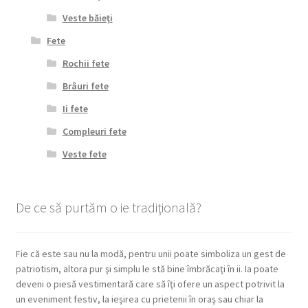
Veste băieţi
Fete
Rochii fete
Brâuri fete
Ii fete
Compleuri fete
Veste fete
De ce să purtăm o ie tradiţională?
Fie că este sau nu la modă, pentru unii poate simboliza un gest de
patriotism, altora pur şi simplu le stă bine îmbrăcaţi în ii. Ia poate
deveni o piesă vestimentară care să îţi ofere un aspect potrivit la
un eveniment festiv, la ieşirea cu prietenii în oraş sau chiar la