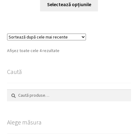
Acest
a
este:
Selectează opțiunile
produs
fost:
205,00 lei.
are
380,00 lei.
mai
multe
variații.
Opțiunile
Sortat
Afișez toate cele 4 rezultate
pot
după
fi
cele
alese
Caută
mai
recente
în
pagina
Caută
Caută
produsului.
după:
Alege măsura