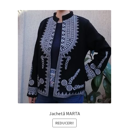
după
cele
mai
recente
Jachetă MARTA
REDUCERI!