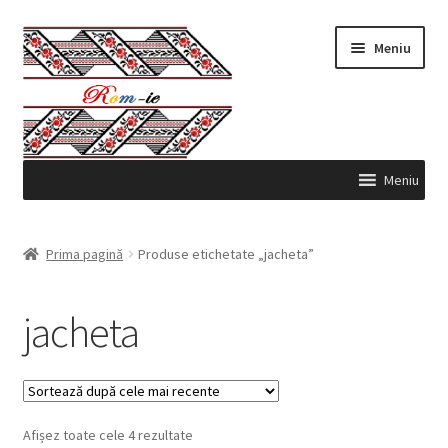
Sari
Sari
Meniu
la
la
navigare
conținut
Meniu
Produse
Prima pagină
Produse etichetate „jacheta”
Contul meu
jacheta
Comenzi
Coş
Sortat
Afișez toate cele 4 rezultate