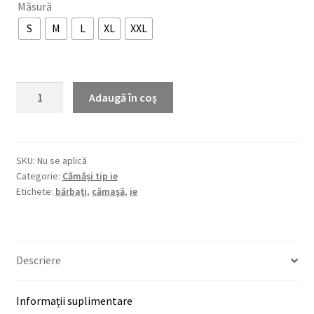
Măsură
S
M
L
XL
XXL
Cantitate
Adaugă în coș
Cămaşă
tip
ie
ŞTEFAN
SKU:
Nu se aplică
Categorie:
Cămăşi tip ie
Etichete:
bărbaţi
,
cămaşă
,
ie
Descriere
Informații suplimentare