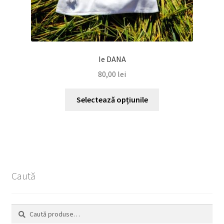
Ie DANA
80,00
lei
Acest
Selectează opțiunile
produs
are
mai
multe
variații.
Opțiunile
Caută
pot
fi
alese
Caută
Caută
în
după: