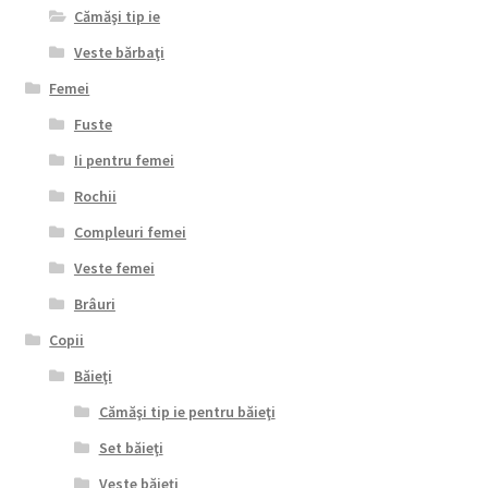
Cămăşi tip ie
Veste bărbaţi
Femei
Fuste
Ii pentru femei
Rochii
Compleuri femei
Veste femei
Brâuri
Copii
Băieţi
Cămăşi tip ie pentru băieţi
Set băieţi
Veste băieţi