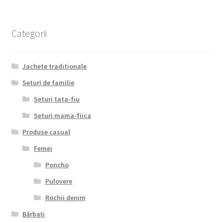
pagina
produsului.
Categorii
Jachete traditionale
Seturi de familie
Seturi tata-fiu
Seturi mama-fiica
Produse casual
Femei
Poncho
Pulovere
Rochii denim
Bărbaţi