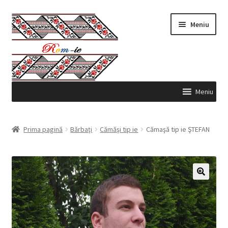
Sari
Sari
Meniu
la
la
navigare
conținut
Meniu
Produse
Prima pagină
Bărbaţi
Cămăşi tip ie
Cămaşă tip ie ŞTEFAN
Contul meu
Comenzi
🔍
Coş