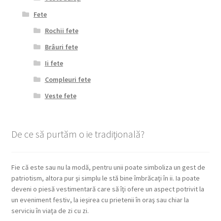
Fete
Rochii fete
Brâuri fete
Ii fete
Compleuri fete
Veste fete
De ce să purtăm o ie tradiţională?
Fie că este sau nu la modă, pentru unii poate simboliza un gest de
patriotism, altora pur şi simplu le stă bine îmbrăcaţi în ii. Ia poate
deveni o piesă vestimentară care să îţi ofere un aspect potrivit la
un eveniment festiv, la ieşirea cu prietenii în oraş sau chiar la
serviciu în viaţa de zi cu zi.