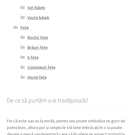
Set băieţi
Veste băieţi
Fete
Rochii fete
Brâuri fete
Ii fete
Compleuri fete
Veste fete
De ce să purtăm o ie tradiţională?
Fie că este sau nu la modă, pentru unii poate simboliza un gest de
patriotism, altora pur şi simplu le stă bine îmbrăcaţi în ii. Ia poate
deveni o piesă vestimentară care să îţi ofere un aspect potrivit la