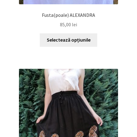
Fusta(poale) ALEXANDRA
85,00
lei
Acest
Selectează opțiunile
produs
are
mai
multe
variații.
Opțiunile
pot
fi
alese
în
pagina
produsului.