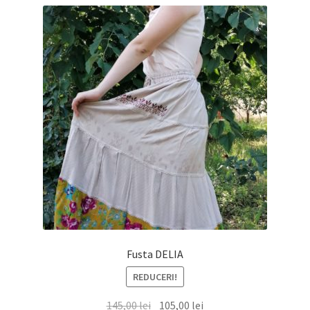
Fusta DELIA
REDUCERI!
Prețul
Prețul
145,00
lei
105,00
lei