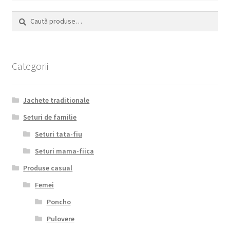
fi
alese
Caută
Caută
în
după:
pagina
produsului.
Categorii
Jachete traditionale
Seturi de familie
Seturi tata-fiu
Seturi mama-fiica
Produse casual
Femei
Poncho
Pulovere