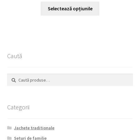
Acest
Selectează opțiunile
produs
are
mai
multe
variații.
Opțiunile
Caută
pot
fi
alese
Caută
Caută
în
după:
pagina
produsului.
Categorii
Jachete traditionale
Seturi de familie