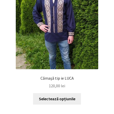
pot
fi
alese
în
pagina
produsului.
Cămaşă tip ie LUCA
120,00
lei
Acest
Selectează opțiunile
produs
are