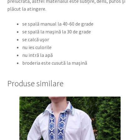
prelucrată, astfel materialul este subţire, dens, pufos şi
plăcut la atingere.
se spală manual la 40-60 de grade
se spală la maşină la 30 de grade
se calcă uşor
nu ies culorile
nu intră la apă
broderia este cusută la maşină
Produse similare