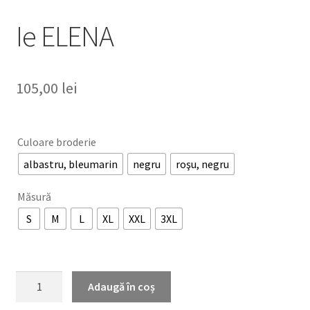
Ie ELENA
105,00
lei
Culoare broderie
albastru, bleumarin
negru
roşu, negru
Măsură
S
M
L
XL
XXL
3XL
Cantitate
Adaugă în coș
Ie