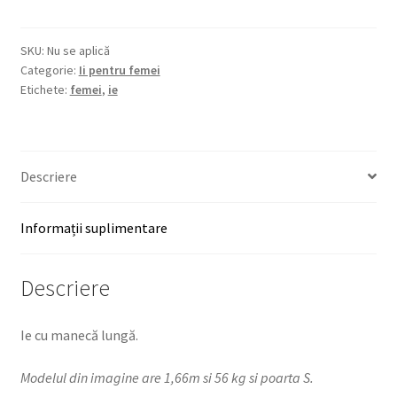
ELENA
SKU:
Nu se aplică
Categorie:
Ii pentru femei
Etichete:
femei
,
ie
Descriere
Informații suplimentare
Descriere
Ie cu manecă lungă.
Modelul din imagine are 1,66m si 56 kg si poarta S.