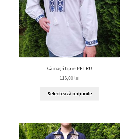
Cămaşă tip ie PETRU
115,00
lei
Acest
Selectează opțiunile
produs
are
mai
multe
variații.
Opțiunile