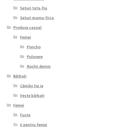
Seturi tata-fiu
Seturi mama-fiica
Produse casual
Femei
Poncho
Pulovere
Rochii denim
Bărbaţi
Cămăşi tip ie
Veste bărbaţi
Femei
Fuste
Ii pentru femei