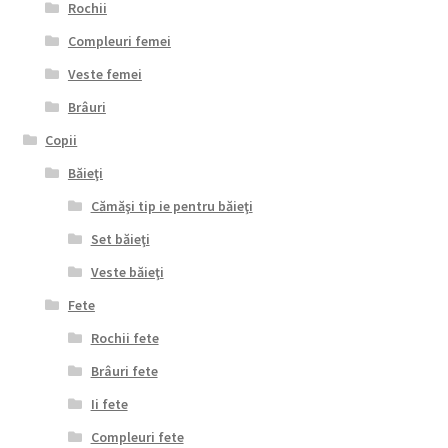
Rochii
Compleuri femei
Veste femei
Brâuri
Copii
Băieţi
Cămăşi tip ie pentru băieţi
Set băieţi
Veste băieţi
Fete
Rochii fete
Brâuri fete
Ii fete
Compleuri fete