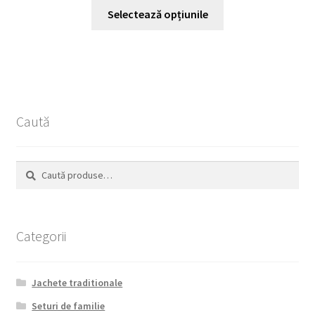
Acest
Selectează opțiunile
produs
are
mai
multe
variații.
Opțiunile
Caută
pot
fi
alese
Caută
Caută
în
după:
pagina
produsului.
Categorii
Jachete traditionale
Seturi de familie