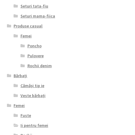
Seturi tata-fiu
Seturi mama-fiica
Produse casual
Femei
Poncho
Pulovere
Rochii denim
Bărbaţi
Cămăşi tip ie
Veste bărbaţi
Femei
Fuste
Ii pentru femei