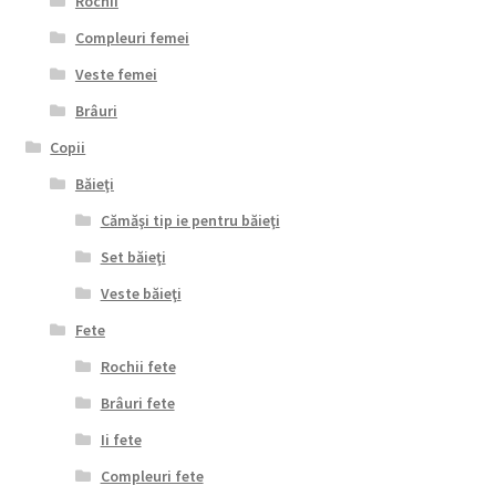
Rochii
Compleuri femei
Veste femei
Brâuri
Copii
Băieţi
Cămăşi tip ie pentru băieţi
Set băieţi
Veste băieţi
Fete
Rochii fete
Brâuri fete
Ii fete
Compleuri fete