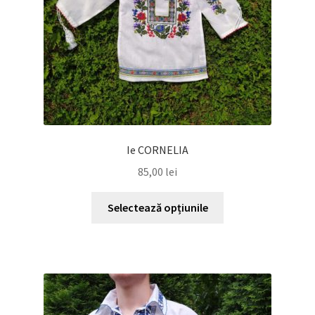
Ie CORNELIA
85,00
lei
Acest
Selectează opțiunile
produs
are
mai
multe
variații.
Opțiunile