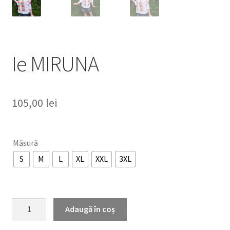
Ie MIRUNA
105,00
lei
Măsură
S
M
L
XL
XXL
3XL
Cantitate
Adaugă în coș
Ie
MIRUNA