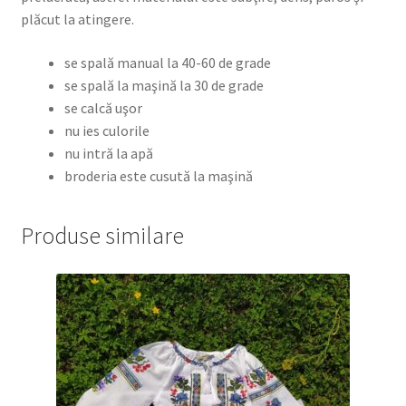
plăcut la atingere.
se spală manual la 40-60 de grade
se spală la maşină la 30 de grade
se calcă uşor
nu ies culorile
nu intră la apă
broderia este cusută la maşină
Produse similare