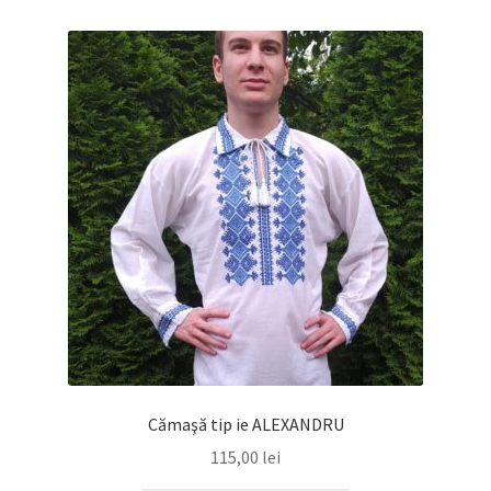
multe
variații.
Opțiunile
pot
fi
alese
în
pagina
produsului.
Cămaşă tip ie ALEXANDRU
115,00
lei