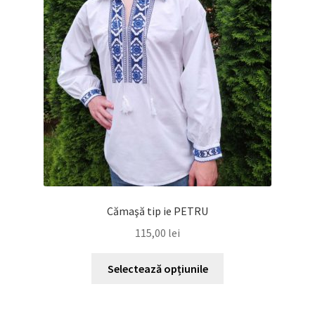
pot
fi
alese
în
pagina
produsului.
Cămaşă tip ie PETRU
115,00
lei
Acest
Selectează opțiunile
produs
are
mai