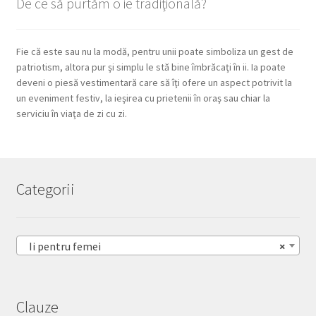
De ce să purtăm o ie tradiţională?
Fie că este sau nu la modă, pentru unii poate simboliza un gest de
patriotism, altora pur şi simplu le stă bine îmbrăcaţi în ii. Ia poate
deveni o piesă vestimentară care să îţi ofere un aspect potrivit la
un eveniment festiv, la ieşirea cu prietenii în oraş sau chiar la
serviciu în viaţa de zi cu zi.
Categorii
Ii pentru femei
×
Clauze