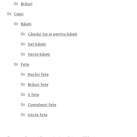
Brâuri
Copii
Băieţi
Cămăşi tip ie pentru băieţi
Set băieţi
Veste băieţi
Fete
Rochii fete
Brâuri fete
Ii fete
Compleuri fete
Veste fete