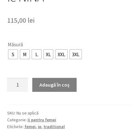
115,00
lei
Măsură
S
M
L
XL
XXL
3XL
Cantitate
Adaugă în coș
Ie
NINA
SKU:
Nu se aplică
Categorie:
Ii pentru femei
Etichete:
femei
,
ie
,
traditional