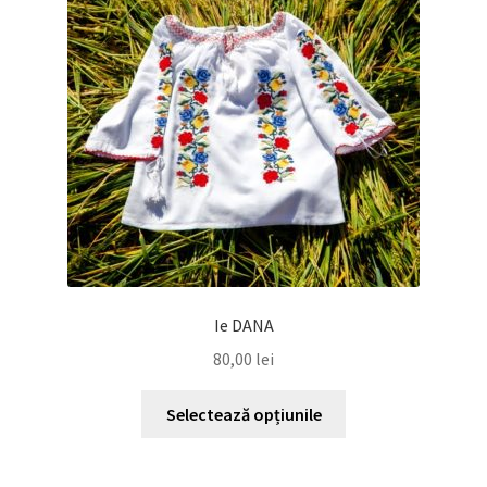
pot
fi
alese
în
pagina
produsului.
Ie DANA
80,00
lei
Acest
Selectează opțiunile
produs
are
mai