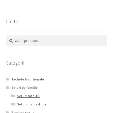
multe
variații.
Opțiunile
Caută
pot
fi
alese
Caută
Caută
în
după:
pagina
produsului.
Categorii
Jachete traditionale
Seturi de familie
Seturi tata-fiu
Seturi mama-fiica
Produse casual