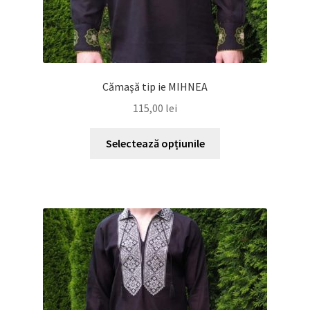
Cămaşă tip ie MIHNEA
115,00
lei
Acest
Selectează opțiunile
produs
are
mai
multe
variații.
Opțiunile
pot
fi
alese
în