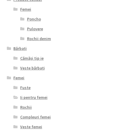
Femei
Poncho
Pulovere
Rochii denim
Bărbaţi
Cămăşi tip ie
Veste bărbaţi
Femei
Fuste
Ii pentru femei
Rochii
Compleuri femei
Veste femei