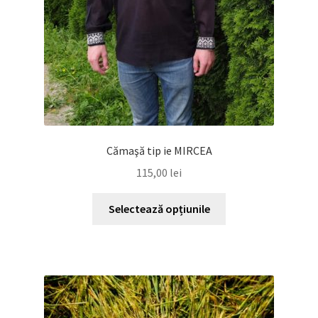
pagina
produsului.
Cămaşă tip ie MIRCEA
115,00
lei
Acest
Selectează opțiunile
produs
are
mai
multe
variații.
Opțiunile