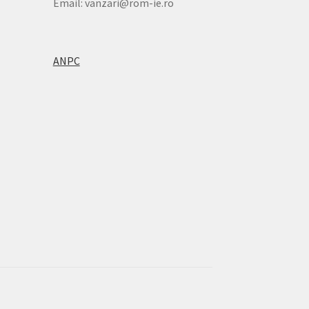
Email: vanzari@rom-ie.ro
ANPC