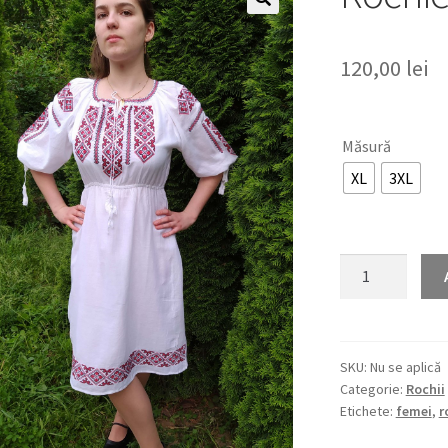
🔍
120,00
lei
Măsură
XL
3XL
Cantitate
Rochie
EVELINA
SKU:
Nu se aplică
Categorie:
Rochii
Etichete:
femei
,
r