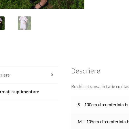
Descriere
riere
Rochie stransa in talie cu ela
rmații suplimentare
S – 100cm circumferinta b
M – 105cm circumferinta b