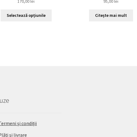
170,00
lei
95,00
lei
Acest
Selectează opțiunile
Citește mai mult
produs
are
mai
multe
variații.
Opțiunile
pot
fi
alese
în
pagina
produsului.
uze
Termeni şi condiţii
Plăţi şi livrare