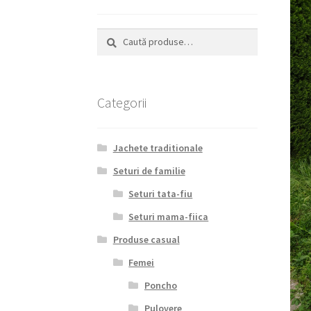
Caută
Caută
după:
Categorii
Jachete traditionale
Seturi de familie
Seturi tata-fiu
Seturi mama-fiica
Produse casual
Femei
Poncho
Pulovere