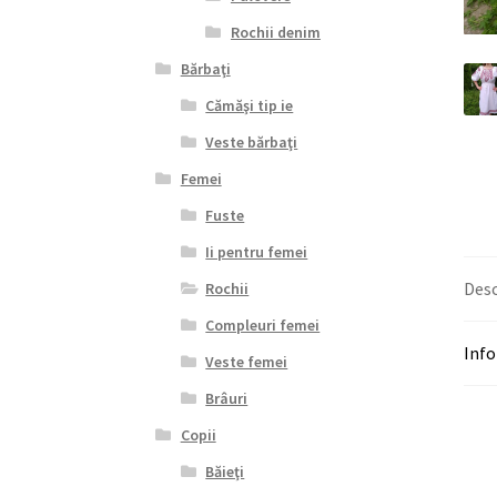
Rochii denim
Bărbaţi
Cămăşi tip ie
Veste bărbaţi
Femei
Fuste
Ii pentru femei
Desc
Rochii
Compleuri femei
Info
Veste femei
Brâuri
Copii
Băieţi