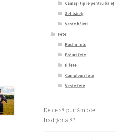
Cămăşi tip ie pentru băieţi
Set băieţi
Veste băieţi
Fete
Rochii fete
Brâuri fete
Ii fete
Compleuri fete
Veste fete
De ce să purtăm o ie
tradiţională?