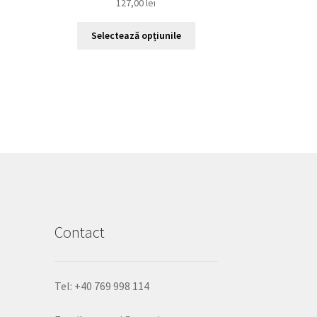
127,00
lei
Acest
Selectează opțiunile
produs
are
mai
multe
variații.
Opțiunile
pot
fi
alese
în
pagina
produsului.
Contact
Tel: +40 769 998 114