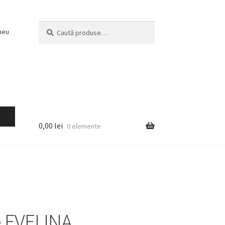
Caută
Caută
meu
după:
0,00
lei
0 elemente
 EVELINA