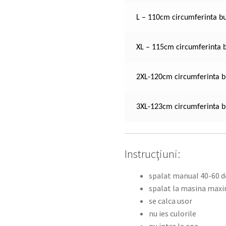
L – 110cm circumferinta bu
XL – 115cm circumferinta 
2XL-120cm circumferinta b
3XL-123cm circumferinta b
Instrucţiuni:
spalat manual 40-60 d
spalat la masina maxi
se calca usor
nu ies culorile
nu intra la apa