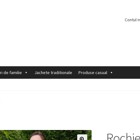
Contul 
ri de familie
Jachete traditionale
Produse casual
A
Rochie