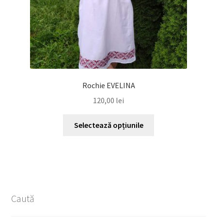
produsului.
Rochie EVELINA
120,00
lei
Acest
Selectează opțiunile
produs
are
mai
multe
variații.
Opțiunile
Caută
pot
fi