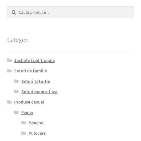
alese
Caută
Caută
în
după:
pagina
produsului.
Categorii
Jachete traditionale
Seturi de familie
Seturi tata-fiu
Seturi mama-fiica
Produse casual
Femei
Poncho
Pulovere