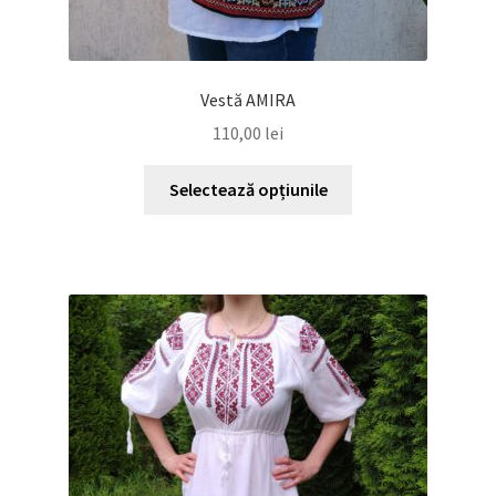
Vestă AMIRA
110,00
lei
Acest
Selectează opțiunile
produs
are
mai
multe
variații.
Opțiunile
pot
fi
alese
în
pagina