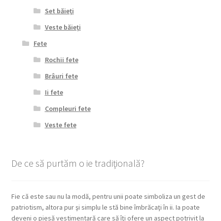
Set băieţi
Veste băieţi
Fete
Rochii fete
Brâuri fete
Ii fete
Compleuri fete
Veste fete
De ce să purtăm o ie tradiţională?
Fie că este sau nu la modă, pentru unii poate simboliza un gest de
patriotism, altora pur şi simplu le stă bine îmbrăcaţi în ii. Ia poate
deveni o piesă vestimentară care să îţi ofere un aspect potrivit la