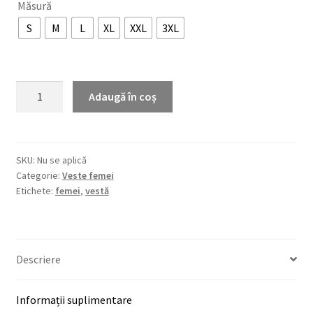
Măsură
S
M
L
XL
XXL
3XL
Cantitate
Adaugă în coș
Vestă
NICOLETA
SKU:
Nu se aplică
Categorie:
Veste femei
Etichete:
femei
,
vestă
Descriere
Informații suplimentare